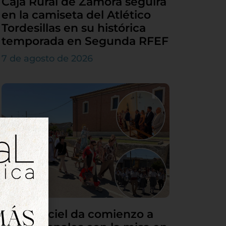
Caja Rural de Zamora seguirá
en la camiseta del Atlético
Tordesillas en su histórica
temporada en Segunda RFEF
7 de agosto de 2026
Villamarciel da comienzo a