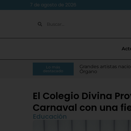
7 de agosto de 2026
Act
Caja Rural de Zamora 
Grandes artistas nacio
El presidente de la Di
Moisés Ramírez consi
Lo más
Villamarciel da comien
Continúa la venta de
Todo listo para el inic
Tordesillas refuerza 
El Pleno de Diputación
IU-APT plantea ocho p
destacado
RFEF
Órgano
Monge
para el Europeo
El Colegio Divina Pro
Carnaval con una fie
Educación