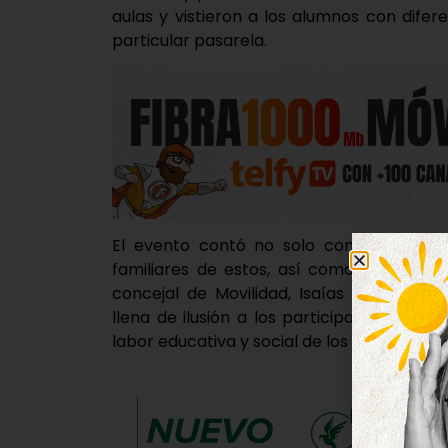
aulas y vistieron a los alumnos con difere
particular pasarela.
El evento contó no solo con los estudia
familiares de estos, así como por el alca
concejal de Movilidad, Isaías García, q
llena de ilusión a los participantes, de
labor educativa y social de los centros del 