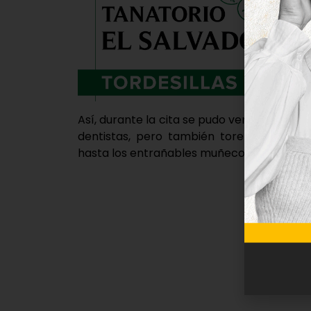
Así, durante la cita se pudo ver personal
dentistas, pero también toreros, piratas,
hasta los entrañables muñecos ‘Furby’ de 