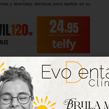
ntes y divertidos disfraces para desfilar en su
ntes y los profesores, sino también con los
lde de Tordesillas, Miguel Ángel Oliveira, y el
uienes acompañaron en esta hilarante jornada
mostrando «el respaldo del Ayuntamiento con la
municipio».