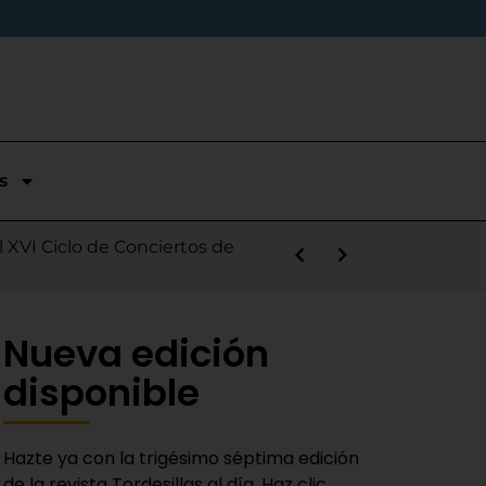
s
stórica temporada en Segunda
l XVI Ciclo de Conciertos de
s la salida de Víctor Alonso
guas Bravas y logra un puesto
las Nieves
e sábado
 Fiestas del Novillo
y adaptado a la actualidad»
Nueva edición
disponible
Hazte ya con la trigésimo séptima edición
de la revista Tordesillas al día. Haz clic