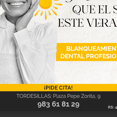
 sanitario como doctores y enfermos, además de
 esquiadores, a Luigi y a Mario, videojuegos y
los noventa.