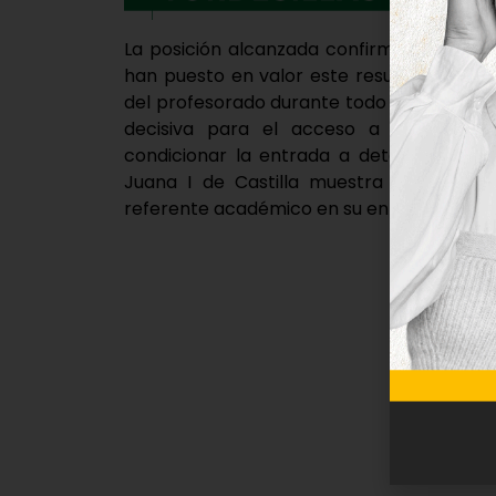
La posición alcanzada confirma el buen n
han puesto en valor este resultado como
del profesorado durante todo el curso. La
decisiva para el acceso a la universi
condicionar la entrada a determinados g
Juana I de Castilla muestra 8la trayec
referente académico en su entorno.