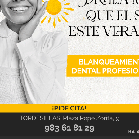
ivel académico del instituto y desde el centro
 un reconocimiento al trabajo del alumnado y
 PAU, antigua EBAU, continúa siendo una prueba
dad, ya que la calificación obtenida puede
rados. En este contexto, el resultado del IES
toria educativa del centro y su papel como