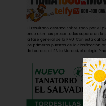
El resultado destaca sobre todo por el p
once alumnos presentados superaron la p
la fase general de la PAU. Con esta calific
los primeros puestos de la clasificación p
de Lourdes, el IES La Merced, el colegio Pi