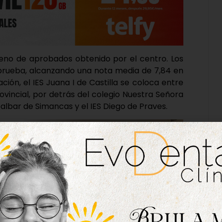
leno de aprobados obtenido por el centro. Los
rueba, alcanzando una nota media de 7,84 en
ación, el IES Juana I de Castilla se coloca entre
rovincial, por detrás del colegio Nuestra Señora
noalbar de Simancas y el IES Diego de Praves.