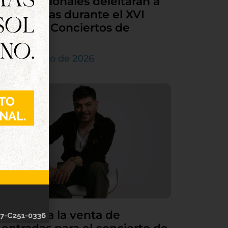
internacionales deleitarán a
Tordesillas durante el XVI
Ciclo de Conciertos de
Órgano
4 de agosto de 2026
Continúa la venta de