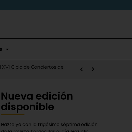
s
stórica temporada en Segunda
l XVI Ciclo de Conciertos de
s la salida de Víctor Alonso
guas Bravas y logra un puesto
las Nieves
e sábado
 Fiestas del Novillo
y adaptado a la actualidad»
Nueva edición
disponible
Hazte ya con la trigésimo séptima edición
de la revista Tordesillas al día. Haz clic