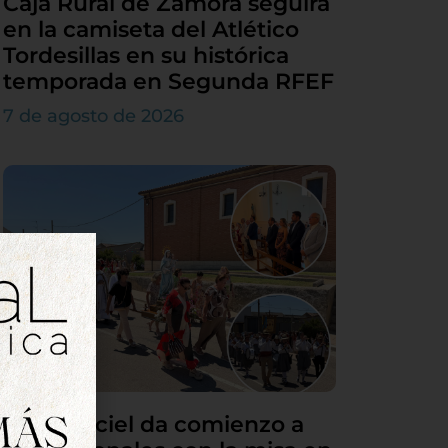
Caja Rural de Zamora seguirá
en la camiseta del Atlético
Tordesillas en su histórica
temporada en Segunda RFEF
7 de agosto de 2026
Villamarciel da comienzo a