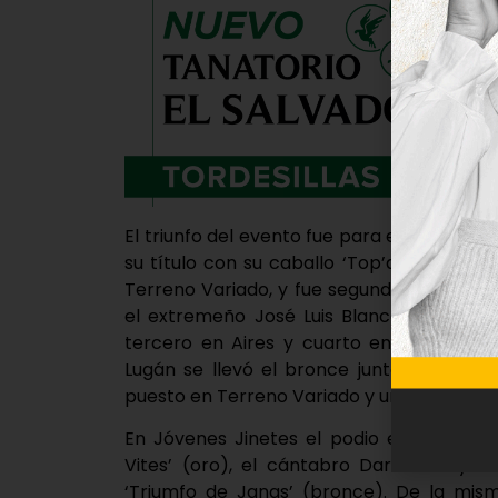
El triunfo del evento fue para el jinete ab
su título con su caballo ‘Top’az des Jord
Terreno Variado, y fue segundo en la pru
el extremeño José Luis Blanco Reyes y ‘
tercero en Aires y cuarto en Terreno Var
Lugán se llevó el bronce junto con ‘Gyps
puesto en Terreno Variado y una décima p
En Jóvenes Jinetes el podio estuvo comp
Vites’ (oro), el cántabro Darío Pila y ‘
‘Triumfo de Janas’ (bronce). De la mism