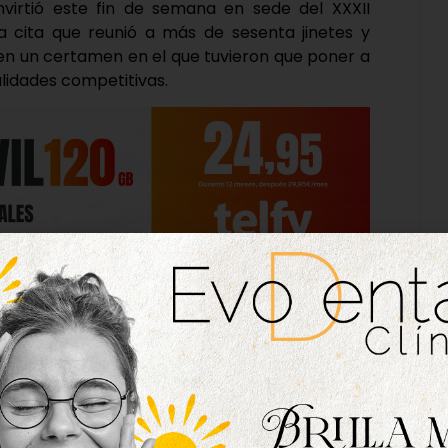
nvirtió este fin de semana en sede del XXXII
cita que reunió a más de sesenta jinetes y
en un certamen en el que tuvieron que poner a
lidades competitivas.
to con la Federación Hípica de Castilla y León y
ento contó también con el respaldo de la Junta
d y el Ayuntamiento de Tordesillas, de hecho, el
rte, Javier González Vega, estuvo presente