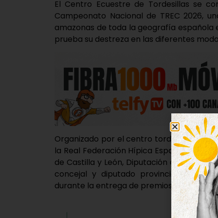
El Centro Ecuestre de Tordesillas se co
Campeonato Nacional de TREC 2026, una 
amazonas de toda la geografía española 
prueba su destreza en las diferentes moda
Organizado por el centro tordesillano, jun
la Real Federación Hípica Española, el ev
de Castilla y León, Diputación de Valladoli
concejal y diputado provincial de Depo
durante la entrega de premios.