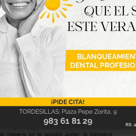
ulense Agustín Fernández Hidalgo, quien revalidó
ils’ y se impuso en la pruebas de orientación y
eba de Aires. El subcampeón del encuentro fue
Tontorrón’, quien fue segundo en Orientación,
iado. Por su parte, la tordesillana Anastasia
y de Behel’ con la victoria en Aires, segundo
laza en Orientación.
uesto por el abulense Daniel Martín y ‘Tetin
Denis’ (plata), y la catalana Jana Albesa con
a manera, en la sección Junior, la cántabra