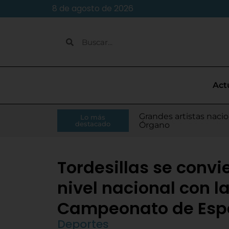
8 de agosto de 2026
Act
Caja Rural de Zamora 
Grandes artistas nacio
El presidente de la Di
Moisés Ramírez consi
Lo más
Villamarciel da comien
Continúa la venta de
Todo listo para el inic
Tordesillas refuerza 
El Pleno de Diputación
IU-APT plantea ocho p
destacado
RFEF
Órgano
Monge
para el Europeo
Tordesillas se convi
nivel nacional con l
Campeonato de Esp
Deportes