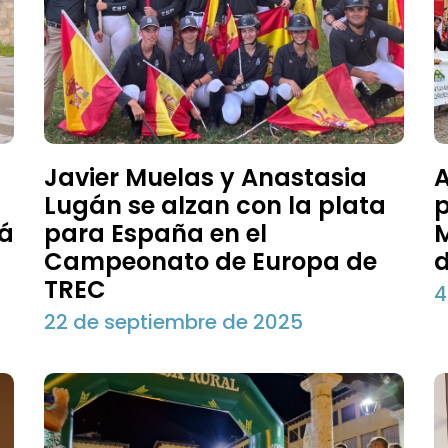
Javier Muelas y Anastasia
A
Lugán se alzan con la plata
p
rá
para España en el
M
Campeonato de Europa de
d
TREC
4
22 de septiembre de 2025