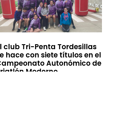
l club Tri-Penta Tordesillas
e hace con siete títulos en el
Campeonato Autonómico de
riatlón Moderno
 de abril de 2025