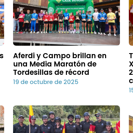
as
Aferdi y Campo brillan en
T
una Media Maratón de
X
Tordesillas de récord
2
c
19 de octubre de 2025
1