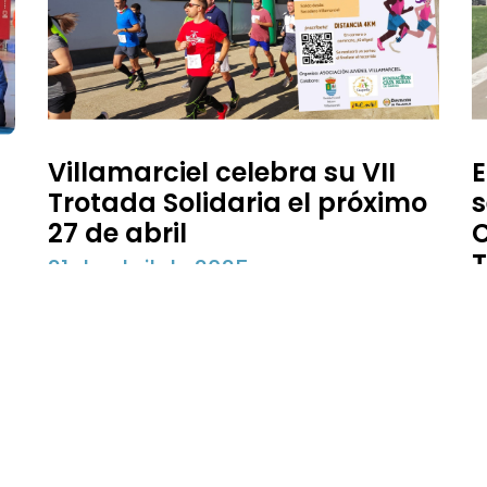
-
Villamarciel celebra su VII
E
Trotada Solidaria el próximo
s
27 de abril
T
21 de abril de 2025
9