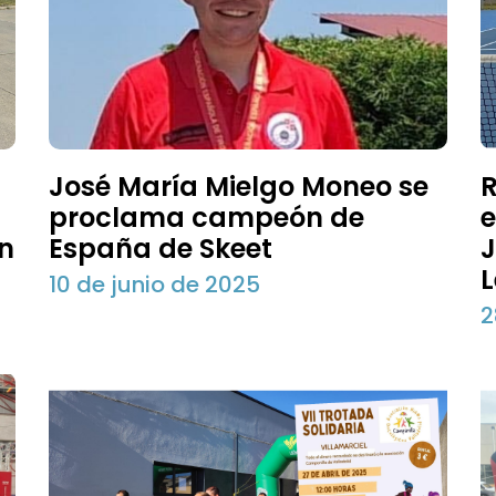
José María Mielgo Moneo se
R
proclama campeón de
e
on
España de Skeet
J
10 de junio de 2025
2