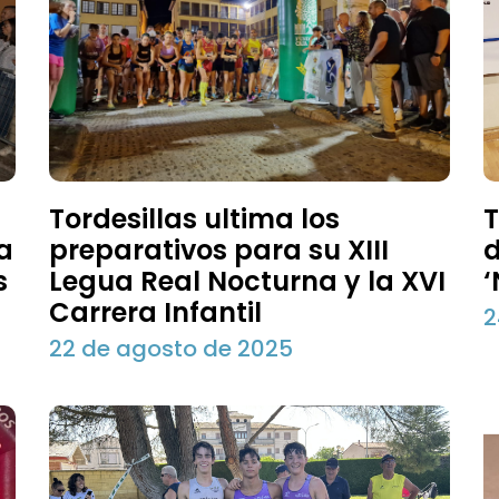
Tordesillas ultima los
T
ua
preparativos para su XIII
d
s
Legua Real Nocturna y la XVI
‘
Carrera Infantil
2
22 de agosto de 2025