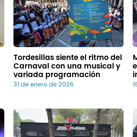
Tordesillas siente el ritmo del
M
Carnaval con una musical y
e
variada programación
i
31 de enero de 2026
1