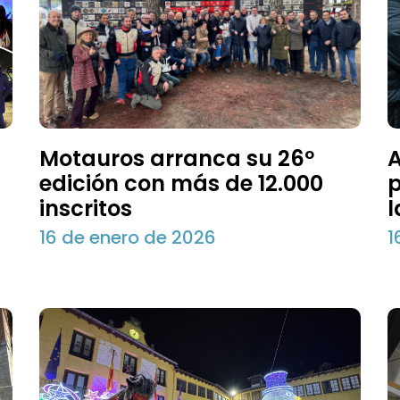
Motauros arranca su 26º
A
edición con más de 12.000
p
inscritos
l
16 de enero de 2026
1