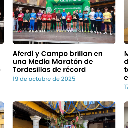
u
Aferdi y Campo brillan en
M
una Media Maratón de
d
o
Tordesillas de récord
t
e
19 de octubre de 2025
1